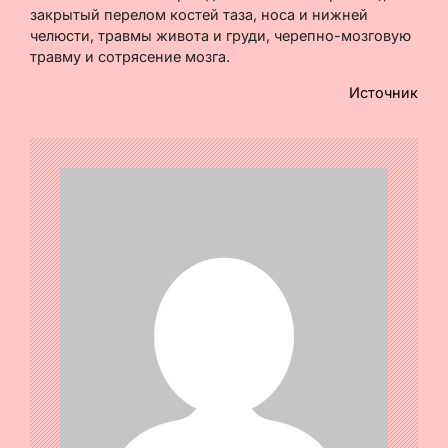
закрытый перелом костей таза, носа и нижней
челюсти, травмы живота и груди, черепно-мозговую
травму и сотрясение мозга.
Источник