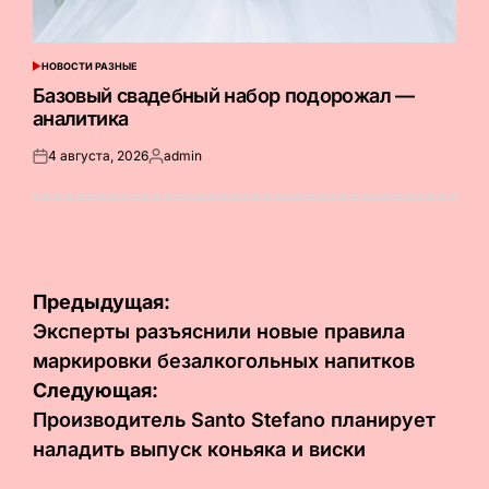
НОВОСТИ РАЗНЫЕ
ОПУБЛИКОВАНО
В
Базовый свадебный набор подорожал —
аналитика
4 августа, 2026
admin
Опубликовано
Запись
на
от
Навигация
Предыдущая:
по
Эксперты разъяснили новые правила
маркировки безалкогольных напитков
записям
Следующая:
Производитель Santo Stefano планирует
наладить выпуск коньяка и виски