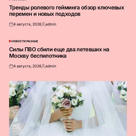
ОПУБЛИКОВАНО
В
Тренды ролевого гейминга обзор ключевых
перемен и новых подходов
4 августа, 2026
admin
Опубликовано
Запись
на
от
НОВОСТИ РАЗНЫЕ
ОПУБЛИКОВАНО
В
Силы ПВО сбили еще два летевших на
Москву беспилотника
4 августа, 2026
admin
Опубликовано
Запись
на
от