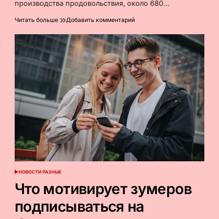
производства продовольствия, около 680…
к
Читать больше
Добавить комментарий
Голод
отступает,
но
не
исчезает:
Директор
отделения
ФАО
в
РФ
—
о
будущем
продовольственной
безопасности
НОВОСТИ РАЗНЫЕ
ОПУБЛИКОВАНО
В
Что мотивирует зумеров
подписываться на