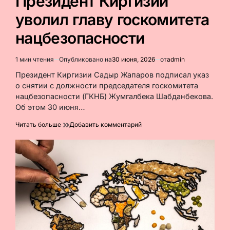
Президент Киргизии
уволил главу госкомитета
нацбезопасности
1 мин чтения
Опубликовано на
30 июня, 2026
от
admin
Расчётное
время
Президент Киргизии Садыр Жапаров подписал указ
чтения
о снятии с должности председателя госкомитета
нацбезопасности (ГКНБ) Жумгалбека Шабданбекова.
Об этом 30 июня…
к
Читать больше
Добавить комментарий
Президент
Киргизии
уволил
главу
госкомитета
нацбезопасности