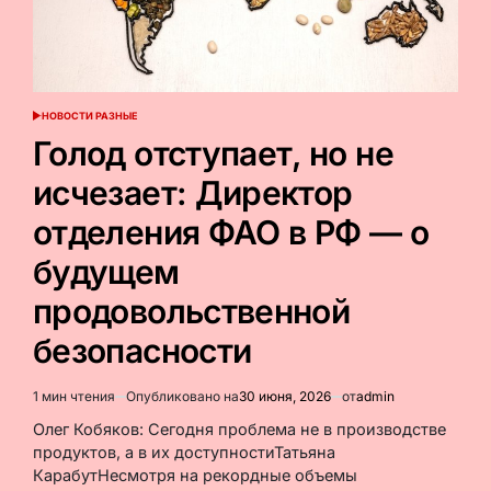
НОВОСТИ РАЗНЫЕ
ОПУБЛИКОВАНО
В
Голод отступает, но не
исчезает: Директор
отделения ФАО в РФ — о
будущем
продовольственной
безопасности
1 мин чтения
Опубликовано на
30 июня, 2026
от
admin
Расчётное
время
Олег Кобяков: Сегодня проблема не в производстве
чтения
продуктов, а в их доступностиТатьяна
КарабутНесмотря на рекордные объемы