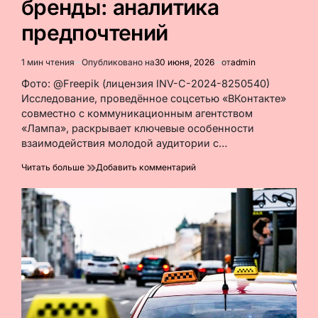
бренды: аналитика
предпочтений
1 мин чтения
Опубликовано на
30 июня, 2026
от
admin
Расчётное
время
Фото: @Freepik (лицензия INV-C-2024-8250540)
чтения
Исследование, проведённое соцсетью «ВКонтакте»
совместно с коммуникационным агентством
«Лампа», раскрывает ключевые особенности
взаимодействия молодой аудитории с…
к
Читать больше
Добавить комментарий
Что
мотивирует
зумеров
подписываться
на
бренды:
аналитика
предпочтений