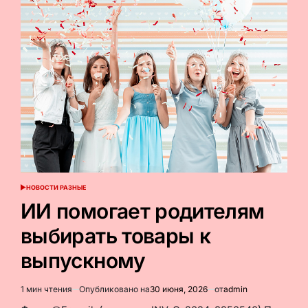
с
ценами
на
такси
в
условиях
топливного
ажиотажа?
Мнение
экспертов
«РГ»
НОВОСТИ РАЗНЫЕ
ОПУБЛИКОВАНО
В
ИИ помогает родителям
выбирать товары к
выпускному
1 мин чтения
Опубликовано на
30 июня, 2026
от
admin
Расчётное
время