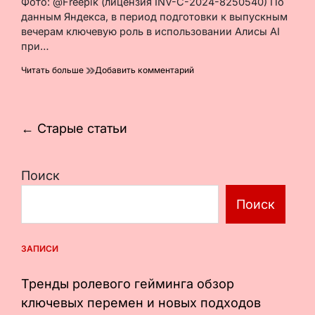
Фото: @Freepik (лицензия INV-C-2024-8250540) По
чтения
данным Яндекса, в период подготовки к выпускным
вечерам ключевую роль в использовании Алисы AI
при…
к
Читать больше
Добавить комментарий
ИИ
помогает
родителям
выбирать
Навигация
←
Старые статьи
товары
по
к
выпускному
записям
Поиск
Поиск
ЗАПИСИ
Тренды ролевого гейминга обзор
ключевых перемен и новых подходов