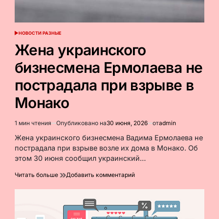
НОВОСТИ РАЗНЫЕ
ОПУБЛИКОВАНО
В
Жена украинского
бизнесмена Ермолаева не
пострадала при взрыве в
Монако
1 мин чтения
Опубликовано на
30 июня, 2026
от
admin
Расчётное
время
Жена украинского бизнесмена Вадима Ермолаева не
чтения
пострадала при взрыве возле их дома в Монако. Об
этом 30 июня сообщил украинский…
к
Читать больше
Добавить комментарий
Жена
украинского
бизнесмена
Ермолаева
не