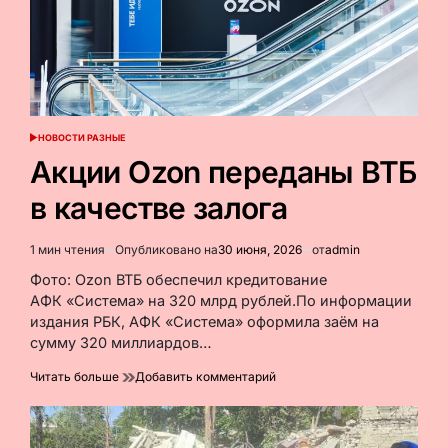
НОВОСТИ РАЗНЫЕ
ОПУБЛИКОВАНО
В
Акции Ozon переданы ВТБ
в качестве залога
1 мин чтения
Опубликовано на
30 июня, 2026
от
admin
Расчётное
время
Фото: Ozon ВТБ обеспечил кредитование
чтения
АФК «Система» на 320 млрд рублей.По информации
издания РБК, АФК «Система» оформила заём на
сумму 320 миллиардов…
к
Читать больше
Добавить комментарий
Акции
Ozon
переданы
ВТБ