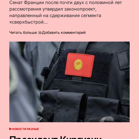
чтения
Сенат Франции после почти двух с половиной лет
рассмотрения утвердил законопроект,
направленный на сдерживание сегмента
«сверхбыстрой…
к
Читать больше
Добавить комментарий
Shein
и
AliExpress:
Франция
ужесточает
правила
для
«сверхбыстрой
моды»
НОВОСТИ РАЗНЫЕ
ОПУБЛИКОВАНО
В