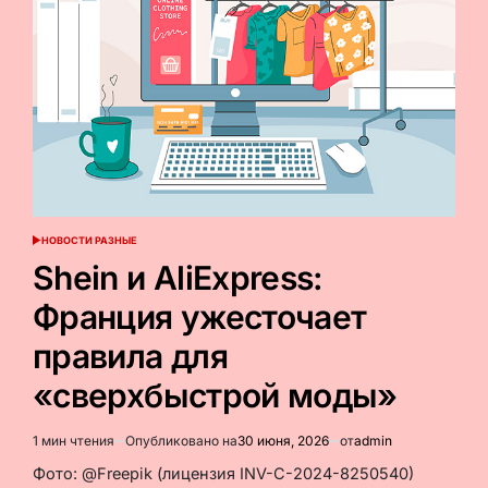
пострадала
при
взрыве
в
Монако
НОВОСТИ РАЗНЫЕ
ОПУБЛИКОВАНО
В
Shein и AliExpress:
Франция ужесточает
правила для
«сверхбыстрой моды»
1 мин чтения
Опубликовано на
30 июня, 2026
от
admin
Расчётное
время
Фото: @Freepik (лицензия INV-C-2024-8250540)