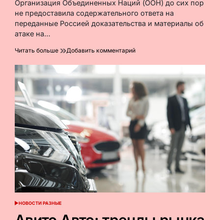
время
Организация Объединенных Наций (ООН) до сих пор
чтения
не предоставила содержательного ответа на
переданные Россией доказательства и материалы об
атаке на…
к
Читать больше
Добавить комментарий
В
МИД
РФ
заявили
об
отсутствии
внятной
реакции
ООН
на
атаку
в
Старобельске
НОВОСТИ РАЗНЫЕ
ОПУБЛИКОВАНО
В