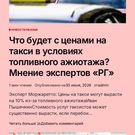
НОВОСТИ РАЗНЫЕ
ОПУБЛИКОВАНО
В
Что будет с ценами на
такси в условиях
топливного ажиотажа?
Мнение экспертов «РГ»
1 мин чтения
Опубликовано на
30 июня, 2026
от
admin
Расчётное
время
Эксперт Моржаретто: Цены на такси могут вырасти
чтения
на 10% из-за топливного ажиотажаИван
ПышечкинСтоимость услуг таксистов может
существенно вырасти, если перебои…
к
Читать больше
Добавить комментарий
Что
будет