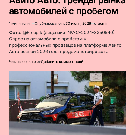
Авито Авто: тренды рынка
автомобилей с пробегом
1 мин чтения
Опубликовано на
30 июня, 2026
от
admin
Расчётное
время
Фото: @Freepik (лицензия INV-C-2024-8250540)
чтения
Спрос на автомобили с пробегом у
профессиональных продавцов на платформе Авито
Авто весной 2026 года продемонстрировал…
к
Читать больше
Добавить комментарий
Авито Авто:
тренды
рынка
автомобилей
с
пробегом