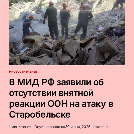
в
качестве
залога
НОВОСТИ РАЗНЫЕ
ОПУБЛИКОВАНО
В
В МИД РФ заявили об
отсутствии внятной
реакции ООН на атаку в
Старобельске
1 мин чтения
Опубликовано на
30 июня, 2026
от
admin
Расчётное