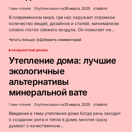
руководство
1 мин чтения
Опубликовано на
26 марта, 2025
от
admin
Расчётное
время
В современном мире, где нас окружает огромное
чтения
количество вещей, дизайнов и стилей, минимализм
словно глоток свежего воздуха. Он помогает не…
к
Читать больше
Добавить комментарий
Минимализм
в
ЛАНДШАФТНЫЙ ДИЗАЙН
ОПУБЛИКОВАНО
интерьере:
В
Утепление дома: лучшие
стиль
и
экологичные
экологичность
в
альтернативы
каждом
элементе
минеральной вате
1 мин чтения
Опубликовано на
25 марта, 2025
от
admin
Расчётное
время
Введение в тему утепления дома Когда речь заходит
чтения
о создании уюта и тепла в доме, многие сразу
думают о качественном…