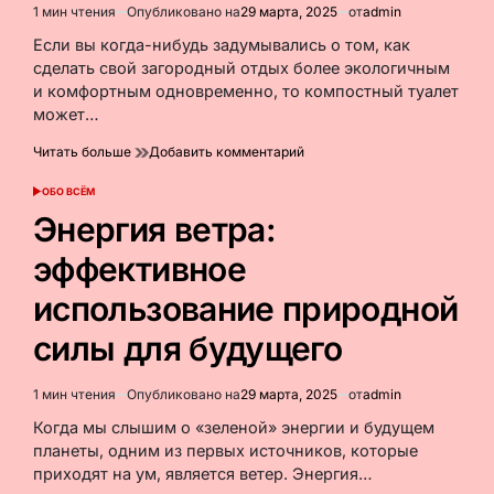
1 мин чтения
Опубликовано на
29 марта, 2025
от
admin
Расчётное
время
Если вы когда-нибудь задумывались о том, как
чтения
сделать свой загородный отдых более экологичным
и комфортным одновременно, то компостный туалет
может…
к
Читать больше
Добавить комментарий
Компостный
туалет
ОБО ВСЁМ
ОПУБЛИКОВАНО
для
В
Энергия ветра:
дачи:
экологично,
эффективное
удобно
и
использование природной
практично
силы для будущего
1 мин чтения
Опубликовано на
29 марта, 2025
от
admin
Расчётное
время
Когда мы слышим о «зеленой» энергии и будущем
чтения
планеты, одним из первых источников, которые
приходят на ум, является ветер. Энергия…