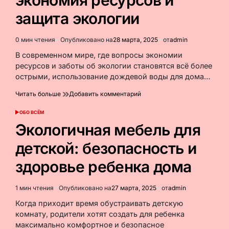
экономия ресурсов и
солнечной
энергетики
защита экологии
сегодня
0 мин чтения
Опубликовано на
28 марта, 2025
от
admin
Расчётное
время
В современном мире, где вопросы экономии
чтения
ресурсов и заботы об экологии становятся всё более
острыми, использование дождевой воды для дома…
к
Читать больше
Добавить комментарий
Дождевая
вода
ОБО ВСЁМ
ОПУБЛИКОВАНО
для
В
Экологичная мебель для
дома:
экономия
детской: безопасность и
ресурсов
и
здоровье ребенка дома
защита
экологии
1 мин чтения
Опубликовано на
27 марта, 2025
от
admin
Расчётное
время
Когда приходит время обустраивать детскую
чтения
комнату, родители хотят создать для ребенка
максимально комфортное и безопасное