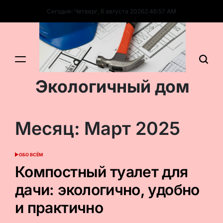
Перейти
Сегодня: Четверг, 6 августа 2026
2
:
46
:
57
AM
к
содержимому
Экологичный дом
Месяц:
Март 2025
ОБО ВСЁМ
ОПУБЛИКОВАНО
В
Компостный туалет для
дачи: экологично, удобно
и практично