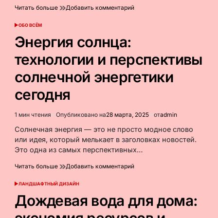
к
Читать больше
Добавить комментарий
Энергия
ветра:
ОБО ВСЁМ
ОПУБЛИКОВАНО
эффективное
В
Энергия солнца:
использование
природной
технологии и перспективы
силы
для
солнечной энергетики
будущего
сегодня
1 мин чтения
Опубликовано на
28 марта, 2025
от
admin
Расчётное
время
Солнечная энергия — это не просто модное слово
чтения
или идея, который мелькает в заголовках новостей.
Это одна из самых перспективных…
к
Читать больше
Добавить комментарий
Энергия
солнца:
ЛАНДШАФТНЫЙ ДИЗАЙН
ОПУБЛИКОВАНО
технологии
В
Дождевая вода для дома:
и
перспективы