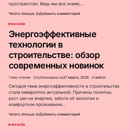
пространство. Ведь мы все знаем,…
к
Читать больше
Добавить комментарий
Экологичная
мебель
ОБО ВСЁМ
ОПУБЛИКОВАНО
для
В
Энергоэффективные
детской:
безопасность
технологии в
и
здоровье
строительстве: обзор
ребенка
дома
современных новинок
1 мин чтения
Опубликовано на
27 марта, 2025
от
admin
Расчётное
время
Сегодня тема энергоэффективности в строительстве
чтения
стала невероятно актуальной. Причины понятны:
рост цен на энергию, забота об экологии и
комфортное проживание…
к
Читать больше
Добавить комментарий
Энергоэффективные
технологии
ОБО ВСЁМ
ОПУБЛИКОВАНО
в
В