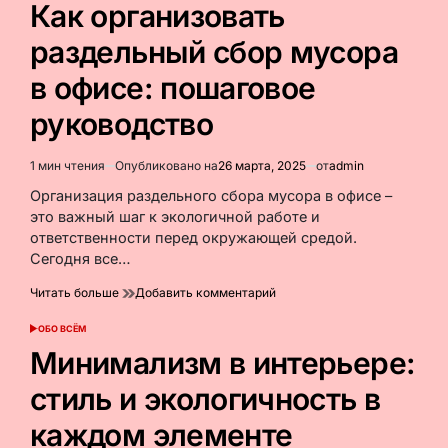
Как организовать
строительстве:
обзор
раздельный сбор мусора
современных
новинок
в офисе: пошаговое
руководство
1 мин чтения
Опубликовано на
26 марта, 2025
от
admin
Расчётное
время
Организация раздельного сбора мусора в офисе –
чтения
это важный шаг к экологичной работе и
ответственности перед окружающей средой.
Сегодня все…
к
Читать больше
Добавить комментарий
Как
организовать
ОБО ВСЁМ
ОПУБЛИКОВАНО
раздельный
В
Минимализм в интерьере:
сбор
мусора
стиль и экологичность в
в
офисе:
каждом элементе
пошаговое