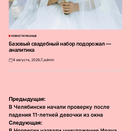
НОВОСТИ РАЗНЫЕ
ОПУБЛИКОВАНО
В
Базовый свадебный набор подорожал —
аналитика
4 августа, 2026
admin
Опубликовано
Запись
на
от
Навигация
Предыдущая:
по
В Челябинске начали проверку после
падения 11-летней девочки из окна
записям
Следующая:
В Норвегии назвали уничтожение Ирана