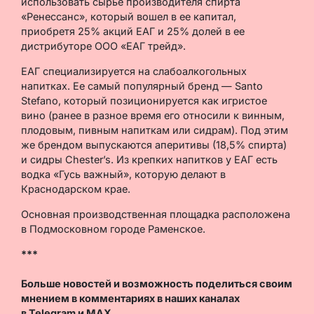
использовать сырье производителя спирта
«Ренессанс», который вошел в ее капитал,
приобретя 25% акций ЕАГ и 25% долей в ее
дистрибуторе ООО «ЕАГ трейд».
ЕАГ специализируется на слабоалкогольных
напитках. Ее самый популярный бренд — Santo
Stefano, который позиционируется как игристое
вино (ранее в разное время его относили к винным,
плодовым, пивным напиткам или сидрам). Под этим
же брендом выпускаются аперитивы (18,5% спирта)
и сидры Chester’s. Из крепких напитков у ЕАГ есть
водка «Гусь важный», которую делают в
Краснодарском крае.
Основная производственная площадка расположена
в Подмосковном городе Раменское.
***
Больше новостей и возможность поделиться своим
мнением в комментариях в наших каналах
в
Telegram
и
MAX
.