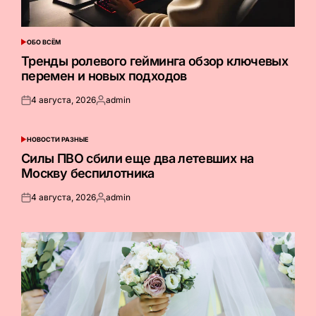
ОБО ВСЁМ
ОПУБЛИКОВАНО
В
Тренды ролевого гейминга обзор ключевых
перемен и новых подходов
4 августа, 2026
admin
Опубликовано
Запись
на
от
НОВОСТИ РАЗНЫЕ
ОПУБЛИКОВАНО
В
Силы ПВО сбили еще два летевших на
Москву беспилотника
4 августа, 2026
admin
Опубликовано
Запись
на
от