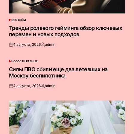
ОБО ВСЁМ
ОПУБЛИКОВАНО
В
Тренды ролевого гейминга обзор ключевых
перемен и новых подходов
4 августа, 2026
admin
Опубликовано
Запись
на
от
НОВОСТИ РАЗНЫЕ
ОПУБЛИКОВАНО
В
Силы ПВО сбили еще два летевших на
Москву беспилотника
4 августа, 2026
admin
Опубликовано
Запись
на
от