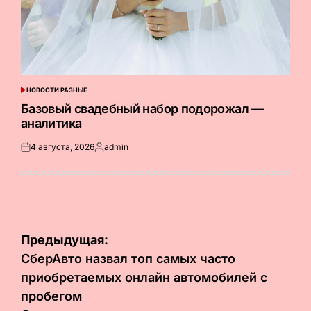
НОВОСТИ РАЗНЫЕ
ОПУБЛИКОВАНО
В
Базовый свадебный набор подорожал —
аналитика
4 августа, 2026
admin
Опубликовано
Запись
на
от
Навигация
Предыдущая:
по
СберАвто назвал топ самых часто
приобретаемых онлайн автомобилей с
записям
пробегом