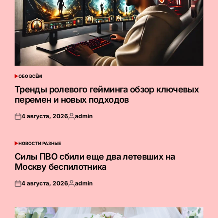
ОБО ВСЁМ
ОПУБЛИКОВАНО
В
Тренды ролевого гейминга обзор ключевых
перемен и новых подходов
4 августа, 2026
admin
Опубликовано
Запись
на
от
НОВОСТИ РАЗНЫЕ
ОПУБЛИКОВАНО
В
Силы ПВО сбили еще два летевших на
Москву беспилотника
4 августа, 2026
admin
Опубликовано
Запись
на
от