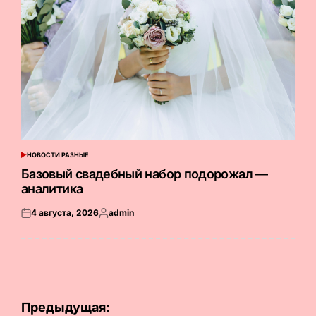
НОВОСТИ РАЗНЫЕ
ОПУБЛИКОВАНО
В
Базовый свадебный набор подорожал —
аналитика
4 августа, 2026
admin
Опубликовано
Запись
на
от
Навигация
Предыдущая: