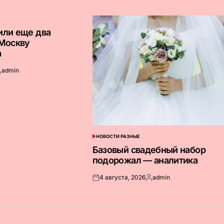
или еще два
 Москву
а
admin
апись
т
НОВОСТИ РАЗНЫЕ
ОПУБЛИКОВАНО
В
Базовый свадебный набор
подорожал — аналитика
4 августа, 2026
admin
Опубликовано
Запись
на
от