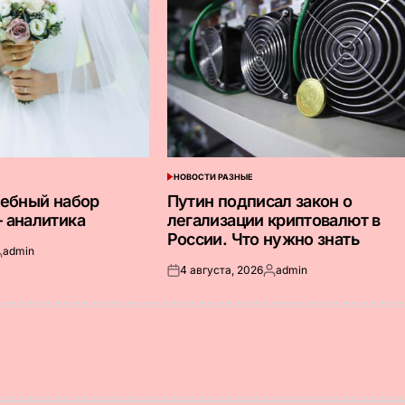
НОВОСТИ РАЗНЫЕ
ОПУБЛИКОВАНО
В
дебный набор
Путин подписал закон о
 аналитика
легализации криптовалют в
России. Что нужно знать
admin
апись
4 августа, 2026
admin
т
Опубликовано
Запись
на
от