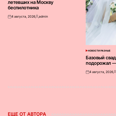
летевших на Москву
беспилотника
4 августа, 2026
admin
Опубликовано
Запись
на
от
НОВОСТИ РАЗНЫЕ
ОПУБЛИКОВАНО
В
Базовый сва
подорожал —
4 августа, 2026
Опубликовано
З
на
о
ЕЩЕ ОТ АВТОРА