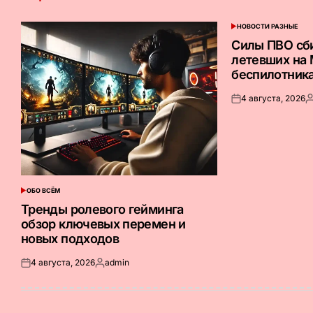
НОВОСТИ РАЗНЫЕ
ОПУБЛИКОВАНО
В
Силы ПВО сб
летевших на
беспилотник
4 августа, 2026
Опубликовано
З
на
о
ОБО ВСЁМ
ОПУБЛИКОВАНО
В
Тренды ролевого гейминга
обзор ключевых перемен и
новых подходов
4 августа, 2026
admin
Опубликовано
Запись
на
от