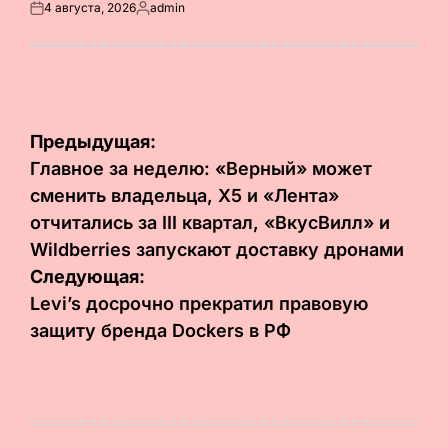
4 августа, 2026
admin
Опубликовано
Запись
на
от
Навигация
Предыдущая:
по
Главное за неделю: «Верный» может
сменить владельца, X5 и «Лента»
записям
отчитались за III квартал, «ВкусВилл» и
Wildberries запускают доставку дронами
Следующая:
Levi’s досрочно прекратил правовую
защиту бренда Dockers в РФ