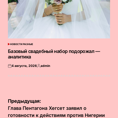
НОВОСТИ РАЗНЫЕ
ОПУБЛИКОВАНО
В
Базовый свадебный набор подорожал —
аналитика
4 августа, 2026
admin
Опубликовано
Запись
на
от
Навигация
Предыдущая:
по
Глава Пентагона Хегсет заявил о
готовности к действиям против Нигерии