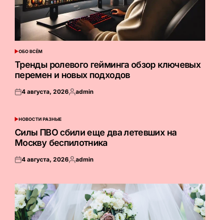
ОБО ВСЁМ
ОПУБЛИКОВАНО
В
Тренды ролевого гейминга обзор ключевых
перемен и новых подходов
4 августа, 2026
admin
Опубликовано
Запись
на
от
НОВОСТИ РАЗНЫЕ
ОПУБЛИКОВАНО
В
Силы ПВО сбили еще два летевших на
Москву беспилотника
4 августа, 2026
admin
Опубликовано
Запись
на
от