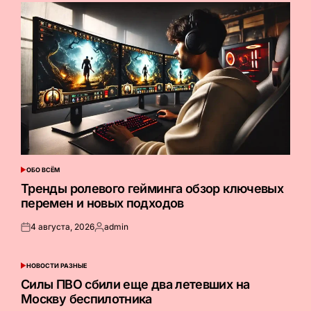
ОБО ВСЁМ
ОПУБЛИКОВАНО
В
Тренды ролевого гейминга обзор ключевых
перемен и новых подходов
4 августа, 2026
admin
Опубликовано
Запись
на
от
НОВОСТИ РАЗНЫЕ
ОПУБЛИКОВАНО
В
Силы ПВО сбили еще два летевших на
Москву беспилотника