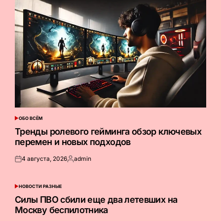
ОБО ВСЁМ
ОПУБЛИКОВАНО
В
Тренды ролевого гейминга обзор ключевых
перемен и новых подходов
4 августа, 2026
admin
Опубликовано
Запись
на
от
НОВОСТИ РАЗНЫЕ
ОПУБЛИКОВАНО
В
Силы ПВО сбили еще два летевших на
Москву беспилотника