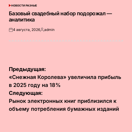
НОВОСТИ РАЗНЫЕ
ОПУБЛИКОВАНО
В
Базовый свадебный набор подорожал —
аналитика
4 августа, 2026
admin
Опубликовано
Запись
на
от
Навигация
Предыдущая:
по
«Снежная Королева» увеличила прибыль
в 2025 году на 18%
записям
Следующая:
Рынок электронных книг приблизился к
объему потребления бумажных изданий