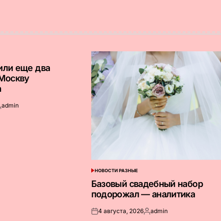
или еще два
 Москву
а
admin
апись
т
НОВОСТИ РАЗНЫЕ
ОПУБЛИКОВАНО
В
Базовый свадебный набор
подорожал — аналитика
4 августа, 2026
admin
Опубликовано
Запись