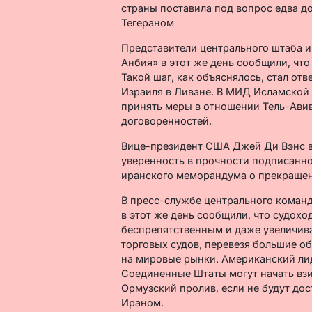
страны поставила под вопрос едва д
Тегераном
Представители центрального штаба и
Анбия» в этот же день сообщили, чт
Такой шаг, как объяснялось, стал о
Израиля в Ливане. В МИД Исламской
принять меры в отношении Тель-Авив
договоренностей.
Вице-президент США Джей Ди Вэнс в
уверенность в прочности подписанн
иранского меморандума о прекращен
В пресс-службе центрального кома
в этот же день сообщили, что судохо
беспрепятственным и даже увеличива
торговых судов, перевезя большие об
на мировые рынки. Американский ли
Соединенные Штаты могут начать взи
Ормузский пролив, если не будут до
Ираном.