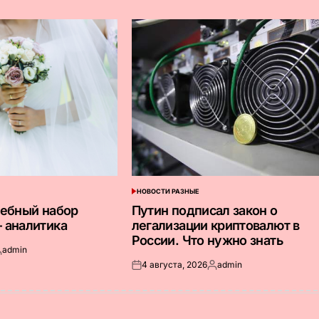
НОВОСТИ РАЗНЫЕ
ОПУБЛИКОВАНО
В
дебный набор
Путин подписал закон о
 аналитика
легализации криптовалют в
России. Что нужно знать
admin
апись
4 августа, 2026
admin
т
Опубликовано
Запись
на
от