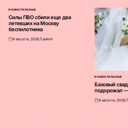
НОВОСТИ РАЗНЫЕ
ОПУБЛИКОВАНО
В
Силы ПВО сбили еще два
летевших на Москву
беспилотника
4 августа, 2026
admin
Опубликовано
Запись
на
от
НОВОСТИ РАЗНЫЕ
ОПУБЛИКОВАНО
В
Базовый сва
подорожал —
4 августа, 2026
Опубликовано
З
на
о