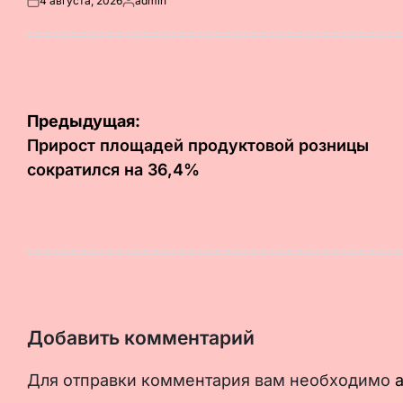
4 августа, 2026
admin
Опубликовано
Запись
на
от
Навигация
Предыдущая:
по
Прирост площадей продуктовой розницы
сократился на 36,4%
записям
Добавить комментарий
Для отправки комментария вам необходимо