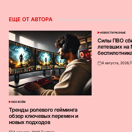
ЕЩЕ ОТ АВТОРА
НОВОСТИ РАЗНЫЕ
ОПУБЛИКОВАНО
В
Силы ПВО сб
летевших на
беспилотник
4 августа, 2026
Опубликовано
З
на
о
ОБО ВСЁМ
ОПУБЛИКОВАНО
В
Тренды ролевого гейминга
обзор ключевых перемен и
новых подходов