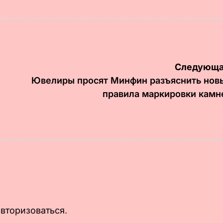
на
от
Следующа
Ювелиры просят Минфин разъяснить нов
правила маркировки камн
авторизоваться
.