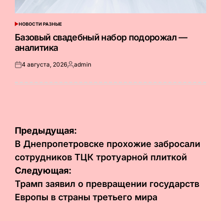
НОВОСТИ РАЗНЫЕ
ОПУБЛИКОВАНО
В
Базовый свадебный набор подорожал —
аналитика
4 августа, 2026
admin
Опубликовано
Запись
на
от
Навигация
Предыдущая:
по
В Днепропетровске прохожие забросали
сотрудников ТЦК тротуарной плиткой
записям
Следующая:
Трамп заявил о превращении государств
Европы в страны третьего мира