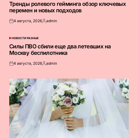
В
Тренды ролевого гейминга обзор ключевых
перемен и новых подходов
4 августа, 2026
admin
Опубликовано
Запись
на
от
НОВОСТИ РАЗНЫЕ
ОПУБЛИКОВАНО
В
Силы ПВО сбили еще два летевших на
Москву беспилотника
4 августа, 2026
admin
Опубликовано
Запись
на
от