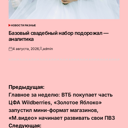
НОВОСТИ РАЗНЫЕ
ОПУБЛИКОВАНО
В
Базовый свадебный набор подорожал —
аналитика
4 августа, 2026
admin
Опубликовано
Запись
на
от
Навигация
Предыдущая:
по
Главное за неделю: ВТБ покупает часть
ЦФА Wildberries, «Золотое Яблоко»
записям
запустил мини-формат магазинов,
«М.видео» начинает развивать свои ПВЗ
Следующая: