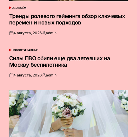
ОБО ВСЁМ
ОПУБЛИКОВАНО
В
Тренды ролевого гейминга обзор ключевых
перемен и новых подходов
4 августа, 2026
admin
Опубликовано
Запись
на
от
НОВОСТИ РАЗНЫЕ
ОПУБЛИКОВАНО
В
Силы ПВО сбили еще два летевших на
Москву беспилотника
4 августа, 2026
admin
Опубликовано
Запись
на
от