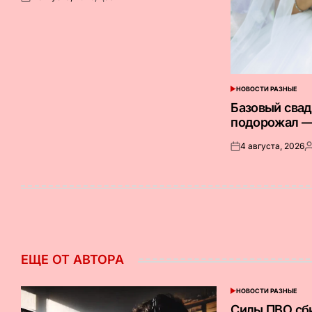
Опубликовано
Запись
на
от
НОВОСТИ РАЗНЫЕ
ОПУБЛИКОВАНО
В
Базовый сва
подорожал —
4 августа, 2026
Опубликовано
З
на
о
ЕЩЕ ОТ АВТОРА
НОВОСТИ РАЗНЫЕ
ОПУБЛИКОВАНО
В
Силы ПВО сб