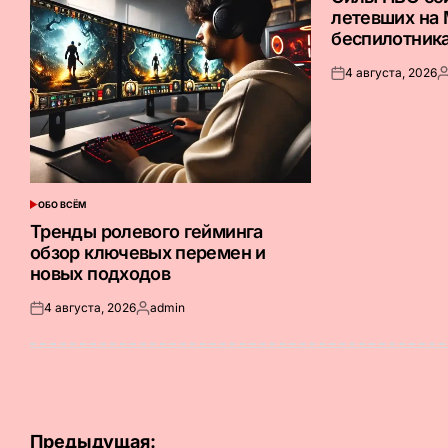
летевших на
беспилотник
4 августа, 2026
Опубликовано
З
на
о
ОБО ВСЁМ
ОПУБЛИКОВАНО
В
Тренды ролевого гейминга
обзор ключевых перемен и
новых подходов
4 августа, 2026
admin
Опубликовано
Запись
на
от
Навигация
Предыдущая: