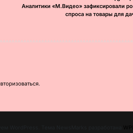
Аналитики «М.Видео» зафиксировали ро
спроса на товары для да
авторизоваться
.
уем WordPress. Тема NewsMarks разработана
WPI