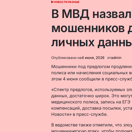
НОВОСТИ РАЗНЫЕ
ОПУБЛИКОВАНО
В
В МВД назвал
мошенников 
личных данн
Опубликовано на
4 июня, 2026
от
admin
Мошенники под предлогом продления
полиса или начисления социальных в
этом 4 июня сообщили в пресс-служ
«Спектр предлогов, используемых з
данных, достаточно широк. Это могут
медицинского полиса, запись на ЕГЭ
компенсаций, доставка посылки, уст
Новости» в пресс-службе.
В ведомстве также отметили, что зл
мошенническую атаку, чтобы получит