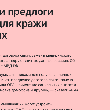
и предлоги
для кражи
ых
 договора связи, замены медицинского
ыплат воруют личные данные россиян. Об
бе МВД РФ.
лоумышленниками для получения личных
 быть продление договора связи, замена
 или ОГЭ, начисление социальных выплат и
ановка домофона и другие», — сказали «РИА
оумышленники могут устроить
ь код из СМС для авторизации в важных