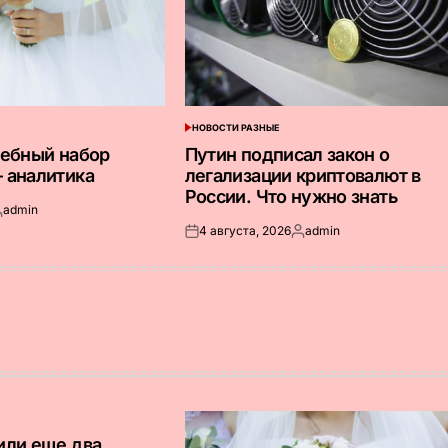
НОВОСТИ РАЗНЫЕ
ОПУБЛИКОВАНО
В
дебный набор
Путин подписал закон о
 аналитика
легализации криптовалют в
России. Что нужно знать
admin
апись
4 августа, 2026
admin
т
Опубликовано
Запись
на
от
или еще два