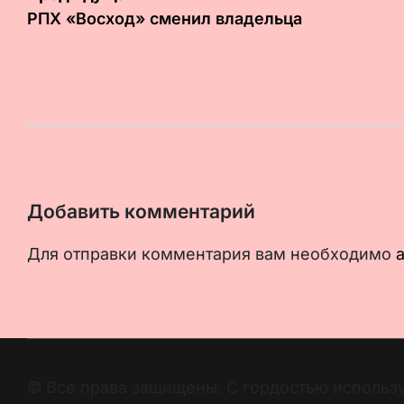
по
РПХ «Восход» сменил владельца
записям
Добавить комментарий
Для отправки комментария вам необходимо
© Все права защищены. С гордостью использ