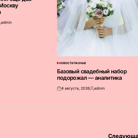
 Москву
а
admin
апись
т
НОВОСТИ РАЗНЫЕ
ОПУБЛИКОВАНО
В
Базовый свадебный набор
подорожал — аналитика
4 августа, 2026
admin
Опубликовано
Запись
на
от
Следующа