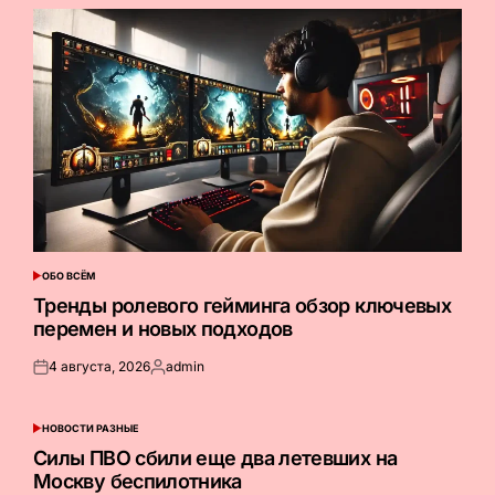
ОБО ВСЁМ
ОПУБЛИКОВАНО
В
Тренды ролевого гейминга обзор ключевых
перемен и новых подходов
4 августа, 2026
admin
Опубликовано
Запись
на
от
НОВОСТИ РАЗНЫЕ
ОПУБЛИКОВАНО
В
Силы ПВО сбили еще два летевших на
Москву беспилотника