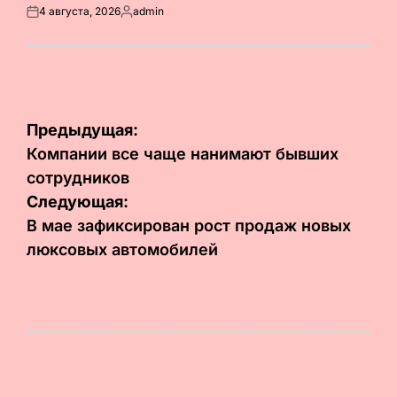
4 августа, 2026
admin
Опубликовано
Запись
на
от
Навигация
Предыдущая:
по
Компании все чаще нанимают бывших
сотрудников
записям
Следующая:
В мае зафиксирован рост продаж новых
люксовых автомобилей