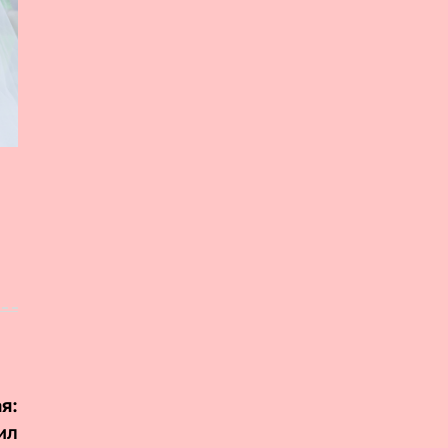
я:
ил