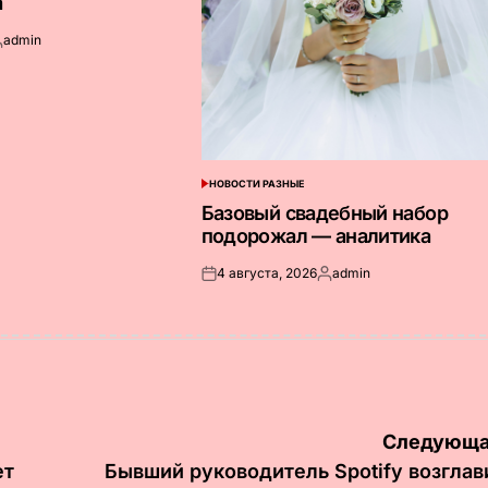
а
admin
апись
т
НОВОСТИ РАЗНЫЕ
ОПУБЛИКОВАНО
В
Базовый свадебный набор
подорожал — аналитика
4 августа, 2026
admin
Опубликовано
Запись
на
от
Следующа
ет
Бывший руководитель Spotify возглав