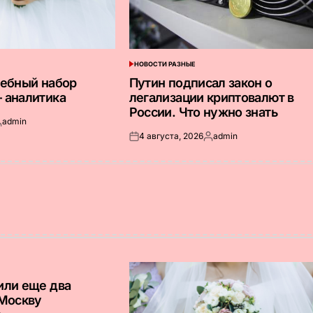
НОВОСТИ РАЗНЫЕ
ОПУБЛИКОВАНО
В
дебный набор
Путин подписал закон о
 аналитика
легализации криптовалют в
России. Что нужно знать
admin
апись
4 августа, 2026
admin
т
Опубликовано
Запись
на
от
или еще два
 Москву