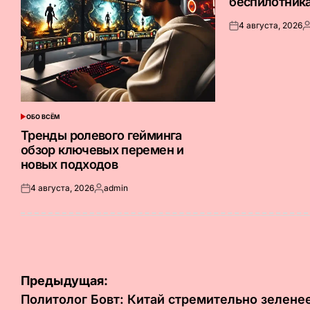
беспилотник
4 августа, 2026
Опубликовано
З
на
о
ОБО ВСЁМ
ОПУБЛИКОВАНО
В
Тренды ролевого гейминга
обзор ключевых перемен и
новых подходов
4 августа, 2026
admin
Опубликовано
Запись
на
от
Навигация
Предыдущая:
по
Политолог Бовт: Китай стремительно зелене