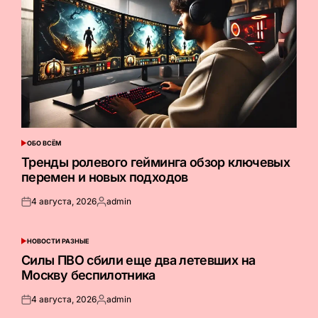
ОБО ВСЁМ
ОПУБЛИКОВАНО
В
Тренды ролевого гейминга обзор ключевых
перемен и новых подходов
4 августа, 2026
admin
Опубликовано
Запись
на
от
НОВОСТИ РАЗНЫЕ
ОПУБЛИКОВАНО
В
Силы ПВО сбили еще два летевших на
Москву беспилотника
4 августа, 2026
admin
Опубликовано
Запись
на
от