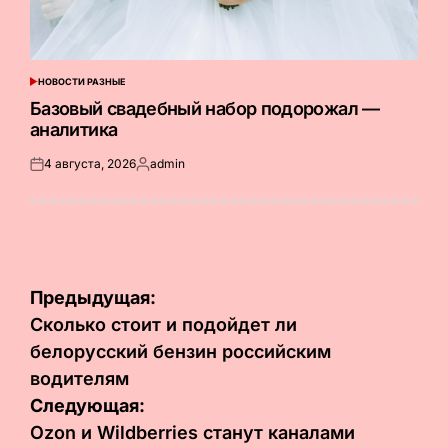
НОВОСТИ РАЗНЫЕ
ОПУБЛИКОВАНО
В
Базовый свадебный набор подорожал —
аналитика
4 августа, 2026
admin
Опубликовано
Запись
на
от
Навигация
Предыдущая:
по
Сколько стоит и подойдет ли
белорусский бензин российским
записям
водителям
Следующая:
Ozon и Wildberries станут каналами