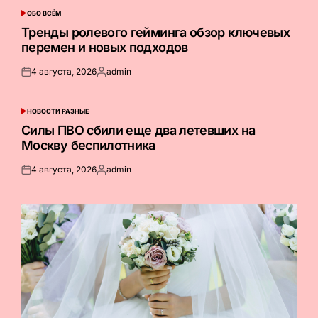
ОБО ВСЁМ
ОПУБЛИКОВАНО
В
Тренды ролевого гейминга обзор ключевых
перемен и новых подходов
4 августа, 2026
admin
Опубликовано
Запись
на
от
НОВОСТИ РАЗНЫЕ
ОПУБЛИКОВАНО
В
Силы ПВО сбили еще два летевших на
Москву беспилотника
4 августа, 2026
admin
Опубликовано
Запись
на
от