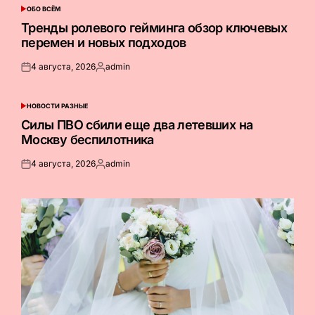
ОБО ВСЁМ
ОПУБЛИКОВАНО
В
Тренды ролевого гейминга обзор ключевых
перемен и новых подходов
4 августа, 2026
admin
Опубликовано
Запись
на
от
НОВОСТИ РАЗНЫЕ
ОПУБЛИКОВАНО
В
Силы ПВО сбили еще два летевших на
Москву беспилотника
4 августа, 2026
admin
Опубликовано
Запись
на
от