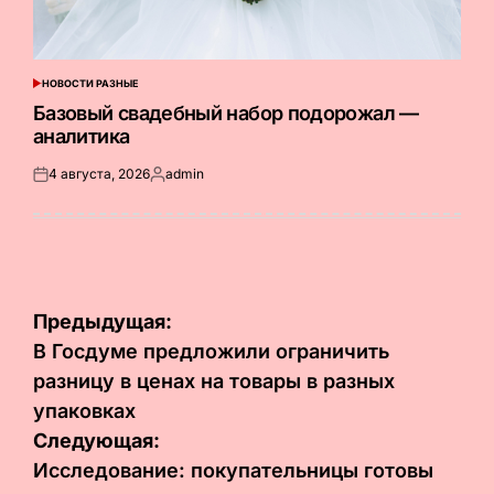
НОВОСТИ РАЗНЫЕ
ОПУБЛИКОВАНО
В
Базовый свадебный набор подорожал —
аналитика
4 августа, 2026
admin
Опубликовано
Запись
на
от
Навигация
Предыдущая:
по
В Госдуме предложили ограничить
разницу в ценах на товары в разных
записям
упаковках
Следующая:
Исследование: покупательницы готовы