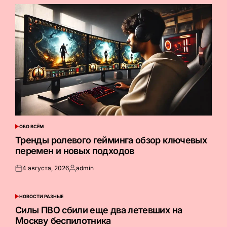
ОБО ВСЁМ
ОПУБЛИКОВАНО
В
Тренды ролевого гейминга обзор ключевых
перемен и новых подходов
4 августа, 2026
admin
Опубликовано
Запись
на
от
НОВОСТИ РАЗНЫЕ
ОПУБЛИКОВАНО
В
Силы ПВО сбили еще два летевших на
Москву беспилотника