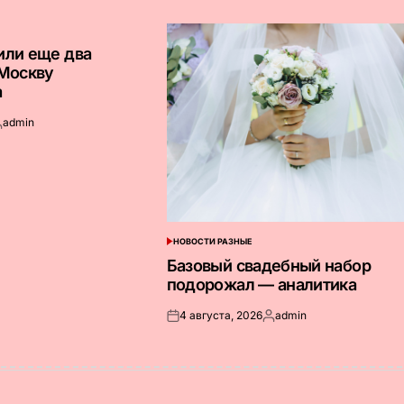
или еще два
 Москву
а
admin
апись
т
НОВОСТИ РАЗНЫЕ
ОПУБЛИКОВАНО
В
Базовый свадебный набор
подорожал — аналитика
4 августа, 2026
admin
Опубликовано
Запись
на
от