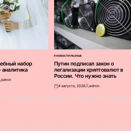
НОВОСТИ РАЗНЫЕ
ОПУБЛИКОВАНО
В
дебный набор
Путин подписал закон о
 аналитика
легализации криптовалют в
России. Что нужно знать
admin
апись
4 августа, 2026
admin
т
Опубликовано
Запись
на
от