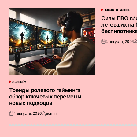
НОВОСТИ РАЗНЫЕ
ОПУБЛИКОВАНО
В
Силы ПВО сб
летевших на
беспилотник
4 августа, 2026
Опубликовано
З
на
о
ОБО ВСЁМ
ОПУБЛИКОВАНО
В
Тренды ролевого гейминга
обзор ключевых перемен и
новых подходов
4 августа, 2026
admin
Опубликовано
Запись
на
от