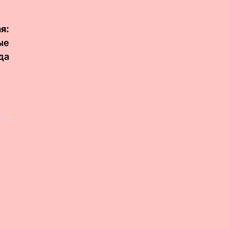
я:
ые
да