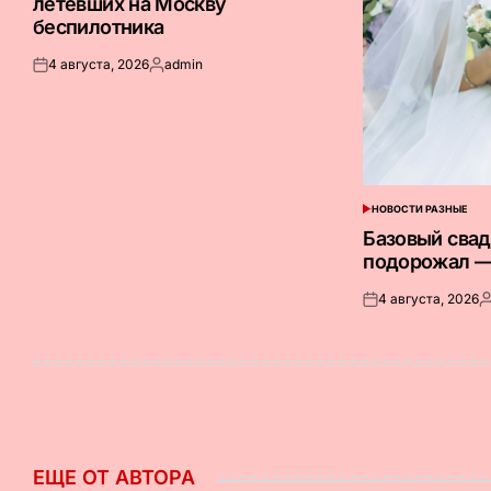
летевших на Москву
беспилотника
4 августа, 2026
admin
Опубликовано
Запись
на
от
НОВОСТИ РАЗНЫЕ
ОПУБЛИКОВАНО
В
Базовый сва
подорожал —
4 августа, 2026
Опубликовано
З
на
о
ЕЩЕ ОТ АВТОРА