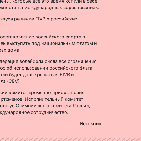
ены, которые всё это время копили в себе
можности на международных соревнованиях.
осстановление российского спорта в
новь выступать под национальным флагом и
рах дома
дерация волейбола сняла все ограничения
ос об использовании российского флага,
ции будет далее решаться FIVB и
ла (CEV).
ий комитет временно приостановил
ортсменов. Исполнительный комитет
статус Олимпийского комитета России,
ждународное сотрудничество.
Источник