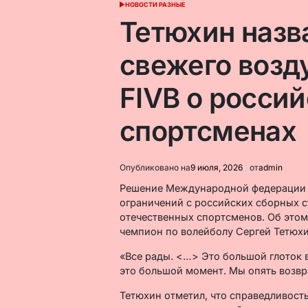
НОВОСТИ РАЗНЫЕ
ОПУБЛИКОВАНО
В
Тетюхин назв
свежего возд
FIVB о росси
спортсменах
Опубликовано на
9 июля, 2026
от
admin
Решение Международной федерации в
ограничений с российских сборных с
отечественных спортсменов. Об это
чемпион по волейболу Сергей Тетюхи
«Все рады. <…> Это большой глоток 
это большой момент. Мы опять возвр
Тетюхин отметил, что справедливост