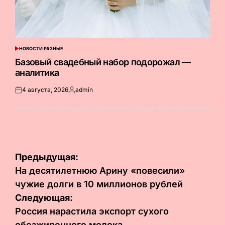
НОВОСТИ РАЗНЫЕ
ОПУБЛИКОВАНО
В
Базовый свадебный набор подорожал —
аналитика
4 августа, 2026
admin
Опубликовано
Запись
на
от
Навигация
Предыдущая:
по
На десятилетнюю Арину «повесили»
чужие долги в 10 миллионов рублей
записям
Следующая:
Россия нарастила экспорт сухого
обезжиренного молока