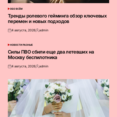
ОБО ВСЁМ
ОПУБЛИКОВАНО
В
Тренды ролевого гейминга обзор ключевых
перемен и новых подходов
4 августа, 2026
admin
Опубликовано
Запись
на
от
НОВОСТИ РАЗНЫЕ
ОПУБЛИКОВАНО
В
Силы ПВО сбили еще два летевших на
Москву беспилотника
4 августа, 2026
admin
Опубликовано
Запись
на
от