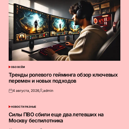
ОБО ВСЁМ
ОПУБЛИКОВАНО
В
Тренды ролевого гейминга обзор ключевых
перемен и новых подходов
4 августа, 2026
admin
Опубликовано
Запись
на
от
НОВОСТИ РАЗНЫЕ
ОПУБЛИКОВАНО
В
Силы ПВО сбили еще два летевших на
Москву беспилотника