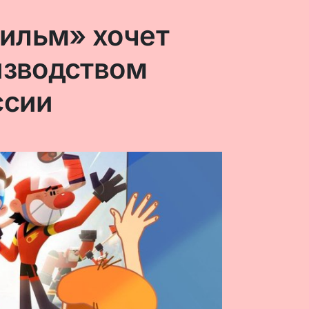
ильм» хочет
изводством
ссии