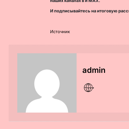
наших каналах в
и
MAX
.
И
подписывайтесь
на итоговую расс
Источник
admin