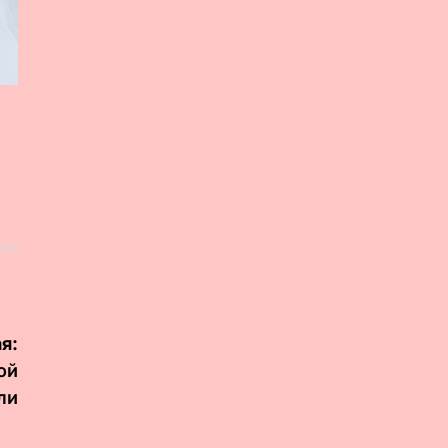
я:
ой
ли