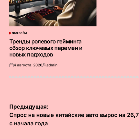
ОБО ВСЁМ
ОПУБЛИКОВАНО
В
Тренды ролевого гейминга
обзор ключевых перемен и
новых подходов
4 августа, 2026
admin
Опубликовано
Запись
на
от
Навигация
Предыдущая:
по
Спрос на новые китайские авто вырос на 26,
c начала года
записям