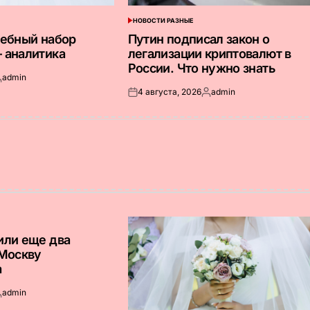
НОВОСТИ РАЗНЫЕ
ОПУБЛИКОВАНО
В
дебный набор
Путин подписал закон о
 аналитика
легализации криптовалют в
России. Что нужно знать
admin
апись
4 августа, 2026
admin
т
Опубликовано
Запись
на
от
или еще два
 Москву
а
admin
апись
т