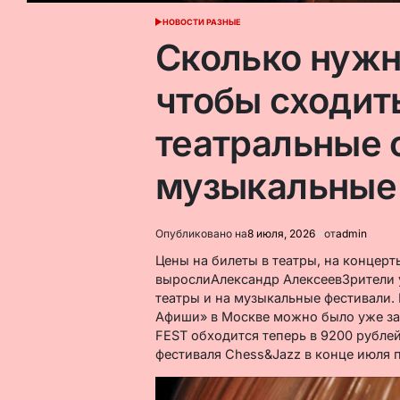
НОВОСТИ РАЗНЫЕ
ОПУБЛИКОВАНО
В
Сколько нужн
чтобы сходит
театральные 
музыкальные 
Опубликовано на
8 июля, 2026
от
admin
Цены на билеты в театры, на концерт
вырослиАлександр АлексеевЗрители у
театры и на музыкальные фестивали.
Афиши» в Москве можно было уже за 
FEST обходится теперь в 9200 рублей
фестиваля Chess&Jazz в конце июля 