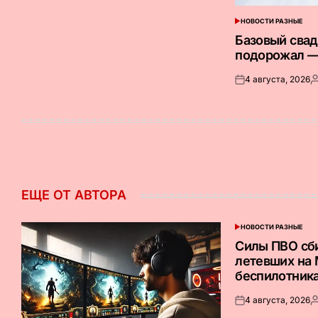
НОВОСТИ РАЗНЫЕ
ОПУБЛИКОВАНО
В
Базовый сва
подорожал —
4 августа, 2026
Опубликовано
З
на
о
ЕЩЕ ОТ АВТОРА
НОВОСТИ РАЗНЫЕ
ОПУБЛИКОВАНО
В
Силы ПВО сб
летевших на
беспилотник
4 августа, 2026
Опубликовано
З
на
о