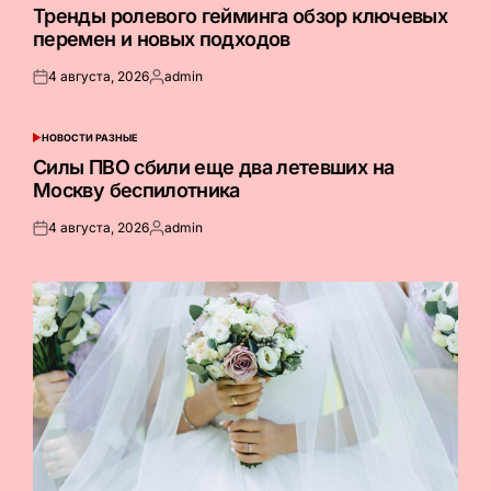
В
Тренды ролевого гейминга обзор ключевых
перемен и новых подходов
4 августа, 2026
admin
Опубликовано
Запись
на
от
НОВОСТИ РАЗНЫЕ
ОПУБЛИКОВАНО
В
Силы ПВО сбили еще два летевших на
Москву беспилотника
4 августа, 2026
admin
Опубликовано
Запись
на
от