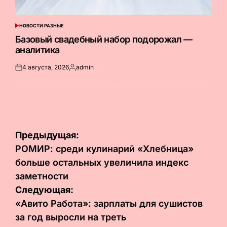
НОВОСТИ РАЗНЫЕ
ОПУБЛИКОВАНО
В
Базовый свадебный набор подорожал —
аналитика
4 августа, 2026
admin
Опубликовано
Запись
на
от
Навигация
Предыдущая:
по
РОМИР: среди кулинарий «Хлебница»
больше остальных увеличила индекс
записям
заметности
Следующая:
«Авито Работа»: зарплаты для сушистов
за год выросли на треть