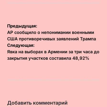
на
от
Навигация
Предыдущая:
по
AP сообщило о непонимании военными
США противоречивых заявлений Трампа
записям
Следующая:
Явка на выборах в Армении за три часа до
закрытия участков составила 48,92%
Добавить комментарий