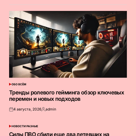
ОБО ВСЁМ
ОПУБЛИКОВАНО
В
Тренды ролевого гейминга обзор ключевых
перемен и новых подходов
4 августа, 2026
admin
Опубликовано
Запись
на
от
НОВОСТИ РАЗНЫЕ
ОПУБЛИКОВАНО
В
Силы ПВО сбили еще два летевших на