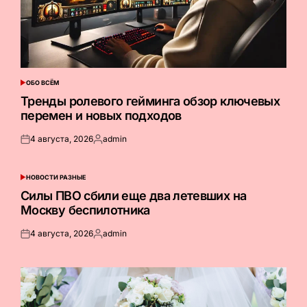
ОБО ВСЁМ
ОПУБЛИКОВАНО
В
Тренды ролевого гейминга обзор ключевых
перемен и новых подходов
4 августа, 2026
admin
Опубликовано
Запись
на
от
НОВОСТИ РАЗНЫЕ
ОПУБЛИКОВАНО
В
Силы ПВО сбили еще два летевших на
Москву беспилотника
4 августа, 2026
admin
Опубликовано
Запись
на
от