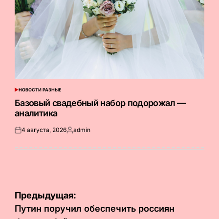
НОВОСТИ РАЗНЫЕ
ОПУБЛИКОВАНО
В
Базовый свадебный набор подорожал —
аналитика
4 августа, 2026
admin
Опубликовано
Запись
на
от
Навигация
Предыдущая:
по
Путин поручил обеспечить россиян