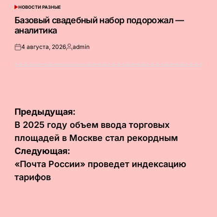
НОВОСТИ РАЗНЫЕ
ОПУБЛИКОВАНО
В
Базовый свадебный набор подорожал —
аналитика
4 августа, 2026
admin
Опубликовано
Запись
на
от
Навигация
Предыдущая:
по
В 2025 году объем ввода торговых
площадей в Москве стал рекордным
записям
Следующая:
«Почта России» проведет индексацию
тарифов