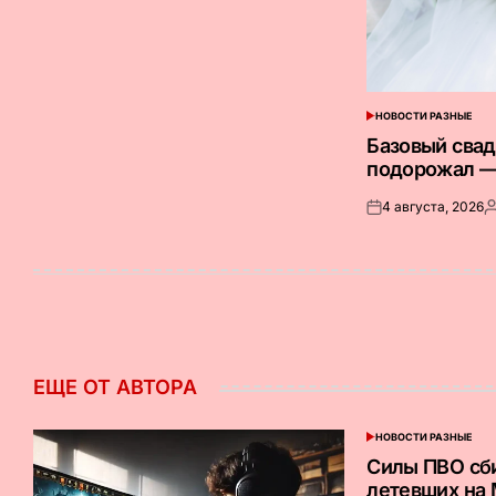
НОВОСТИ РАЗНЫЕ
ОПУБЛИКОВАНО
В
Базовый сва
подорожал —
4 августа, 2026
Опубликовано
З
на
о
ЕЩЕ ОТ АВТОРА
НОВОСТИ РАЗНЫЕ
ОПУБЛИКОВАНО
В
Силы ПВО сб
летевших на