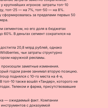
у крупнейших игроков: затраты топ-10
ду, топ-25 — на 7%, топ-50 — на 8%.
у сформировалась за пределами первых 50
мера.
м сегментом, но его доля в бюджетах
до 60%. В деньгах сегмент сократился на
достигла 20,8 млрд рублей, однако
ildberries, чьи затраты структурно
тором наружной рекламы.
й произошли заметные изменения.
оторый годом ранее занимал вторую позицию.
roup поднялся с 10-го места на 4-е,
 В топ-10 также вошёл «Тандер», которого не
 годах. Телеком и фарма, присутствовавшие
ка — ожидаемый факт. Компании
 инструментов с доказуемой