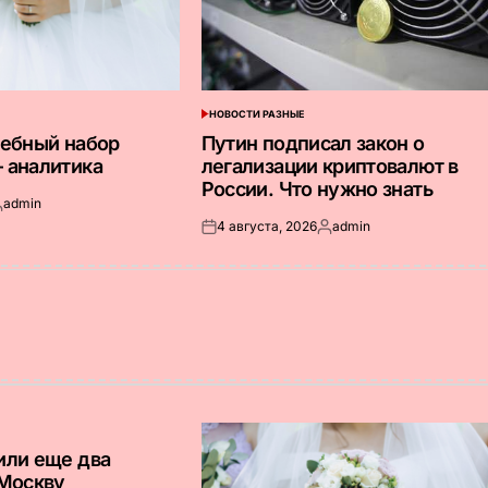
НОВОСТИ РАЗНЫЕ
ОПУБЛИКОВАНО
В
дебный набор
Путин подписал закон о
 аналитика
легализации криптовалют в
России. Что нужно знать
admin
апись
4 августа, 2026
admin
т
Опубликовано
Запись
на
от
или еще два
 Москву