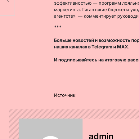
эффективностью — программ лояльно
маркетинга. Гигантские бюджеты ух
агентств», — комментирует руководи
***
Больше новостей и возможность по
наших каналах в
Telegram
и
MAX
.
И
подписывайтесь
на итоговую расс
Источник
admin