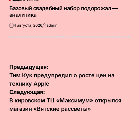
ОПУБЛИКОВАНО
В
Базовый свадебный набор подорожал —
аналитика
4 августа, 2026
admin
Опубликовано
Запись
на
от
Навигация
Предыдущая:
по
Тим Кук предупредил о росте цен на
технику Apple
записям
Следующая:
В кировском ТЦ «Максимум» открылся
магазин «Вятские рассветы»