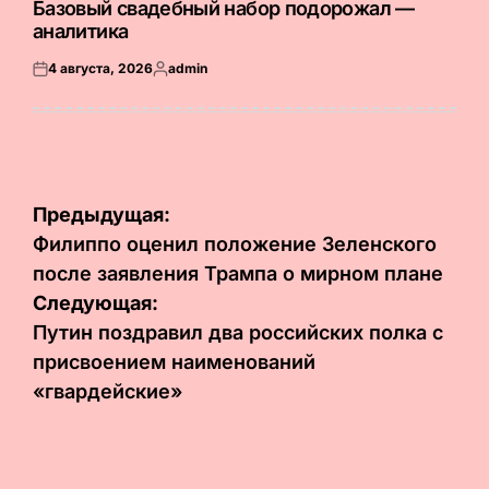
Базовый свадебный набор подорожал —
аналитика
4 августа, 2026
admin
Опубликовано
Запись
на
от
Навигация
Предыдущая:
по
Филиппо оценил положение Зеленского
после заявления Трампа о мирном плане
записям
Следующая:
Путин поздравил два российских полка с
присвоением наименований
«гвардейские»