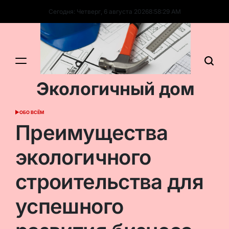
Перейти
Сегодня: Четверг, 6 августа 2026
8
:
58
:
30
AM
к
содержимому
Экологичный дом
ОБО ВСЁМ
ОПУБЛИКОВАНО
В
Преимущества
экологичного
строительства для
успешного