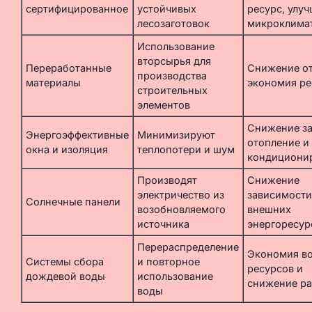
сертифицированное
устойчивых
ресурс, улуч
лесозаготовок
микроклима
Использование
вторсырья для
Переработанные
Снижение от
производства
материалы
экономия ре
строительных
элементов
Снижение за
Энергоэффективные
Минимизируют
отопление и
окна и изоляция
теплопотери и шум
кондициони
Производят
Снижение
электричество из
зависимости
Солнечные панели
возобновляемого
внешних
источника
энергоресур
Перераспределение
Экономия в
Системы сбора
и повторное
ресурсов и
дождевой воды
использование
снижение р
воды