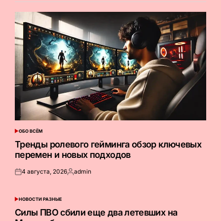
ОБО ВСЁМ
ОПУБЛИКОВАНО
В
Тренды ролевого гейминга обзор ключевых
перемен и новых подходов
4 августа, 2026
admin
Опубликовано
Запись
на
от
НОВОСТИ РАЗНЫЕ
ОПУБЛИКОВАНО
В
Силы ПВО сбили еще два летевших на