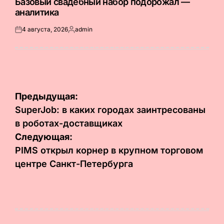
Базовый свадебный набор подорожал —
аналитика
4 августа, 2026
admin
Опубликовано
Запись
на
от
Навигация
Предыдущая:
по
SuperJob: в каких городах заинтресованы
в роботах-доставщиках
записям
Следующая:
PIMS открыл корнер в крупном торговом
центре Санкт-Петербурга