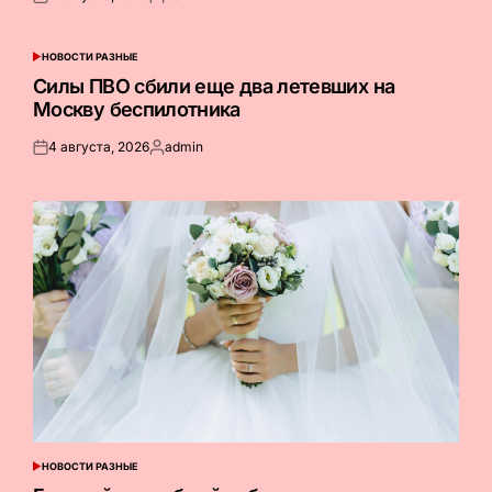
Опубликовано
Запись
на
от
НОВОСТИ РАЗНЫЕ
ОПУБЛИКОВАНО
В
Силы ПВО сбили еще два летевших на
Москву беспилотника
4 августа, 2026
admin
Опубликовано
Запись
на
от
НОВОСТИ РАЗНЫЕ
ОПУБЛИКОВАНО
В