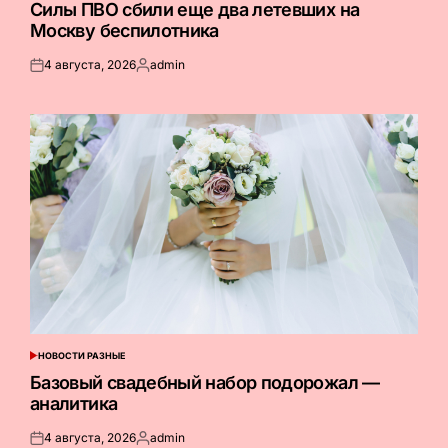
В
Силы ПВО сбили еще два летевших на
Москву беспилотника
4 августа, 2026
admin
Опубликовано
Запись
на
от
НОВОСТИ РАЗНЫЕ
ОПУБЛИКОВАНО
В
Базовый свадебный набор подорожал —
аналитика
4 августа, 2026
admin
Опубликовано
Запись