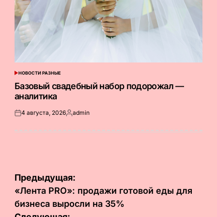
НОВОСТИ РАЗНЫЕ
ОПУБЛИКОВАНО
В
Базовый свадебный набор подорожал —
аналитика
4 августа, 2026
admin
Опубликовано
Запись
на
от
Навигация
Предыдущая:
по
«Лента PRO»: продажи готовой еды для
бизнеса выросли на 35%
записям
Следующая: