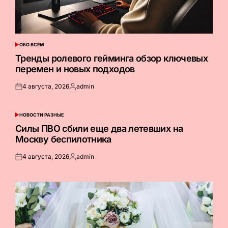
ОБО ВСЁМ
ОПУБЛИКОВАНО
В
Тренды ролевого гейминга обзор ключевых
перемен и новых подходов
4 августа, 2026
admin
Опубликовано
Запись
на
от
НОВОСТИ РАЗНЫЕ
ОПУБЛИКОВАНО
В
Силы ПВО сбили еще два летевших на
Москву беспилотника
4 августа, 2026
admin
Опубликовано
Запись
на
от