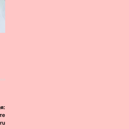
я:
те
ru