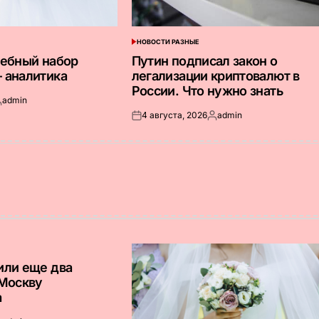
НОВОСТИ РАЗНЫЕ
ОПУБЛИКОВАНО
В
дебный набор
Путин подписал закон о
 аналитика
легализации криптовалют в
России. Что нужно знать
admin
апись
4 августа, 2026
admin
т
Опубликовано
Запись
на
от
или еще два
 Москву
а