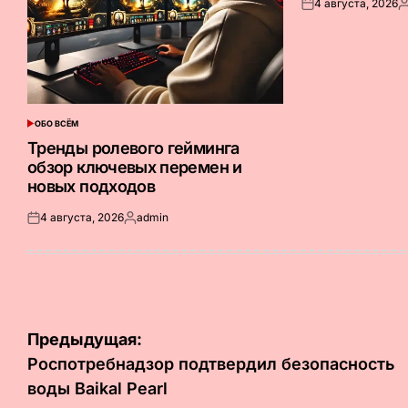
4 августа, 2026
Опубликовано
З
на
о
ОБО ВСЁМ
ОПУБЛИКОВАНО
В
Тренды ролевого гейминга
обзор ключевых перемен и
новых подходов
4 августа, 2026
admin
Опубликовано
Запись
на
от
Навигация
Предыдущая:
по
Роспотребнадзор подтвердил безопасность
воды Baikal Pearl
записям