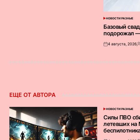
НОВОСТИ РАЗНЫЕ
ОПУБЛИКОВАНО
В
Базовый сва
подорожал —
4 августа, 2026
Опубликовано
З
на
о
ЕЩЕ ОТ АВТОРА
НОВОСТИ РАЗНЫЕ
ОПУБЛИКОВАНО
В
Силы ПВО сб
летевших на
беспилотник