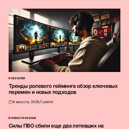
ОБО ВСЁМ
ОПУБЛИКОВАНО
В
Тренды ролевого гейминга обзор ключевых
перемен и новых подходов
4 августа, 2026
admin
Опубликовано
Запись
на
от
НОВОСТИ РАЗНЫЕ
ОПУБЛИКОВАНО
В
Силы ПВО сбили еще два летевших на