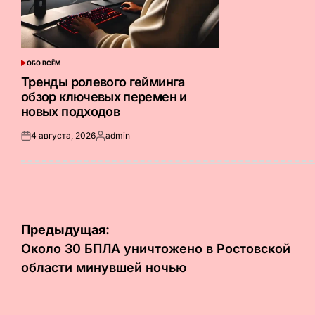
ОБО ВСЁМ
ОПУБЛИКОВАНО
В
Тренды ролевого гейминга
обзор ключевых перемен и
новых подходов
4 августа, 2026
admin
Опубликовано
Запись
на
от
Навигация
Предыдущая:
по
Около 30 БПЛА уничтожено в Ростовской
области минувшей ночью
записям