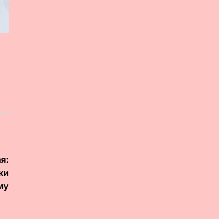
я:
ки
му