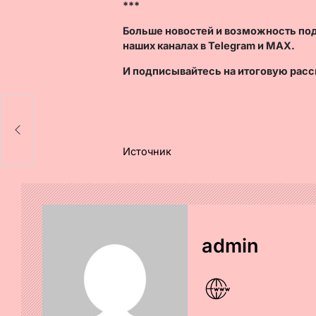
***
Больше новостей и возможность по
наших каналах в
Telegram
и
MAX
.
И
подписывайтесь
на итоговую расс
в
ей
Источник
admin