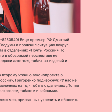
24-8250540) Вице‑премьер РФ Дмитрий
Госдумы и прояснил ситуацию вокруг
а в отделениях «Почты России».По
то в обозримой перспективе не
одажи алкоголя, табачных изделий и
о второму чтению законопроекта о
ссии», Григоренко подчеркнул: «У нас не
авленных на то, чтобы в отделениях „Почты
алкоголем, табаком и вейпами».
екс мер, призванных укрепить и обновить
.