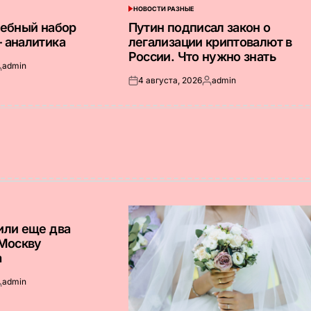
НОВОСТИ РАЗНЫЕ
ОПУБЛИКОВАНО
В
дебный набор
Путин подписал закон о
 аналитика
легализации криптовалют в
России. Что нужно знать
admin
апись
4 августа, 2026
admin
т
Опубликовано
Запись
на
от
или еще два
 Москву
а
admin
апись
т