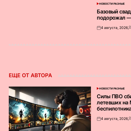
НОВОСТИ РАЗНЫЕ
ОПУБЛИКОВАНО
В
Базовый сва
подорожал —
4 августа, 2026
Опубликовано
З
на
о
ЕЩЕ ОТ АВТОРА
НОВОСТИ РАЗНЫЕ
ОПУБЛИКОВАНО
В
Силы ПВО сб
летевших на
беспилотник
4 августа, 2026
Опубликовано
З
на
о