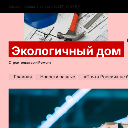
Перейти
Сегодня: Среда, 5 августа 2026
11
:
27
:
29
PM
к
содержимому
Экологичный дом
Строительство и Ремонт
Главная
Новости разные
«Почта России» не 