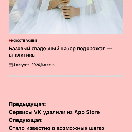
НОВОСТИ РАЗНЫЕ
ОПУБЛИКОВАНО
В
Базовый свадебный набор подорожал —
аналитика
4 августа, 2026
admin
Опубликовано
Запись
на
от
Навигация
Предыдущая:
по
Сервисы VK удалили из App Store
Следующая:
записям
Стало известно о возможных шагах