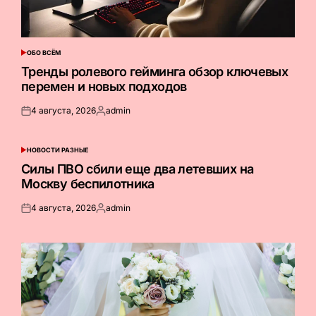
ОБО ВСЁМ
ОПУБЛИКОВАНО
В
Тренды ролевого гейминга обзор ключевых
перемен и новых подходов
4 августа, 2026
admin
Опубликовано
Запись
на
от
НОВОСТИ РАЗНЫЕ
ОПУБЛИКОВАНО
В
Силы ПВО сбили еще два летевших на
Москву беспилотника
4 августа, 2026
admin
Опубликовано
Запись
на
от