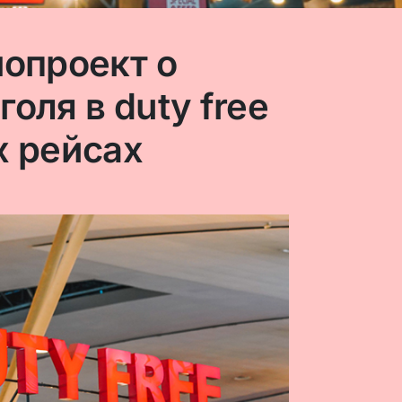
нопроект о
оля в duty free
х рейсах