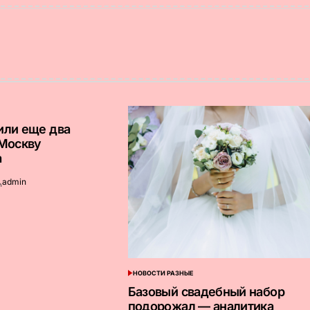
или еще два
 Москву
а
admin
апись
т
НОВОСТИ РАЗНЫЕ
ОПУБЛИКОВАНО
В
Базовый свадебный набор
подорожал — аналитика