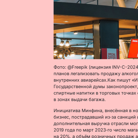
Фото: @Freepik (лицензия INV-C-202
планов легализовать продажу алкогол
внутренних авиарейсах.Как пишут «И
Государственной думы законопроект,
спиртные напитки в торговых точках d
в зонах выдачи багажа.
Инициатива Минфина, внесённая в но
бизнес, пострадавший из‑за санкций 
дополнительная выручка отрасли могл
2019 года по март 2023‑го число ма
на 20%, а объём розничных продаж а