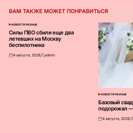
ВАМ ТАКЖЕ МОЖЕТ ПОНРАВИТЬСЯ
НОВОСТИ РАЗНЫЕ
ОПУБЛИКОВАНО
В
Силы ПВО сбили еще два
летевших на Москву
беспилотника
4 августа, 2026
admin
Опубликовано
Запись
на
от
НОВОСТИ РАЗНЫЕ
ОПУБЛИКОВАНО
В
Базовый сва
подорожал —
4 августа, 2026
Опубликовано
З
на
о