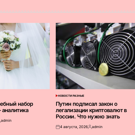
НОВОСТИ РАЗНЫЕ
ОПУБЛИКОВАНО
В
дебный набор
Путин подписал закон о
 аналитика
легализации криптовалют в
России. Что нужно знать
admin
апись
4 августа, 2026
admin
т
Опубликовано
Запись
на
от