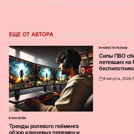
ЕЩЕ ОТ АВТОРА
НОВОСТИ РАЗНЫЕ
ОПУБЛИКОВАНО
В
Силы ПВО сб
летевших на
беспилотник
4 августа, 2026
Опубликовано
З
на
о
ОБО ВСЁМ
ОПУБЛИКОВАНО
В
Тренды ролевого гейминга
обзор ключевых перемен и