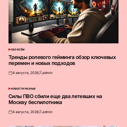
ОБО ВСЁМ
ОПУБЛИКОВАНО
В
Тренды ролевого гейминга обзор ключевых
перемен и новых подходов
4 августа, 2026
admin
Опубликовано
Запись
на
от
НОВОСТИ РАЗНЫЕ
ОПУБЛИКОВАНО
В
Силы ПВО сбили еще два летевших на
Москву беспилотника
4 августа, 2026
admin
Опубликовано
Запись
на
от