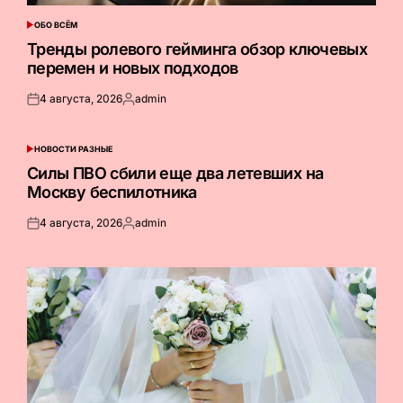
ОБО ВСЁМ
ОПУБЛИКОВАНО
В
Тренды ролевого гейминга обзор ключевых
перемен и новых подходов
4 августа, 2026
admin
Опубликовано
Запись
на
от
НОВОСТИ РАЗНЫЕ
ОПУБЛИКОВАНО
В
Силы ПВО сбили еще два летевших на
Москву беспилотника
4 августа, 2026
admin
Опубликовано
Запись
на
от