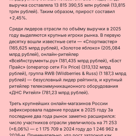
выручка составляла 13 815 390,55 млн рублей (13,815
трлн рублей). Таким образом, прирост составил
+2,45%.
Среди лидеров отрасли по объёму выручки в 2025
году выделяются крупные игроки рынка. В первую
десятку вошли известные сети — «Спортмастер»
(165,625 млрд рублей), «Золотое яблоко» (205,084
млрд рублей), онлайн‑ритейлер
«ВсеИнструменты.ру» (181,435 млрд рублей), «Бэст
Прайс» (оператор сети Fix Price) (313,132 млрд
рублей), группа RWB (Wildberries & Russ) (1 187,3 млрд
рублей) — безусловный лидер рейтинга, и крупный
ритейлер телекоммуникационного оборудования
«ДНС Ритейл» (781,23 млрд рублей).
Треть крупнейших онлайн‑магазинов России
зафиксировала падение продаж в 2025 году За
последние два года рынок заметно расширился:
число участников отрасли увеличилось на 71 253
(+6,06%) — с 1 175 709 в 2024 году до 1 246 962 в
2026‑м. Примечательно, что рост затронул как