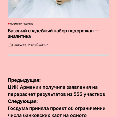
НОВОСТИ РАЗНЫЕ
ОПУБЛИКОВАНО
В
Базовый свадебный набор подорожал —
аналитика
4 августа, 2026
admin
Опубликовано
Запись
на
от
Навигация
Предыдущая:
по
ЦИК Армении получила заявления на
перерасчет результатов из 555 участков
записям
Следующая:
Госдума приняла проект об ограничении
числа банковских карт на одного