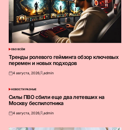
ОБО ВСЁМ
ОПУБЛИКОВАНО
В
Тренды ролевого гейминга обзор ключевых
перемен и новых подходов
4 августа, 2026
admin
Опубликовано
Запись
на
от
НОВОСТИ РАЗНЫЕ
ОПУБЛИКОВАНО
В
Силы ПВО сбили еще два летевших на
Москву беспилотника
4 августа, 2026
admin
Опубликовано
Запись
на
от