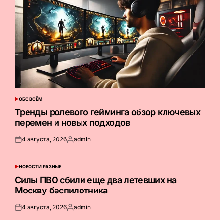
ОБО ВСЁМ
ОПУБЛИКОВАНО
В
Тренды ролевого гейминга обзор ключевых
перемен и новых подходов
4 августа, 2026
admin
Опубликовано
Запись
на
от
НОВОСТИ РАЗНЫЕ
ОПУБЛИКОВАНО
В
Силы ПВО сбили еще два летевших на
Москву беспилотника
4 августа, 2026
admin
Опубликовано
Запись
на
от