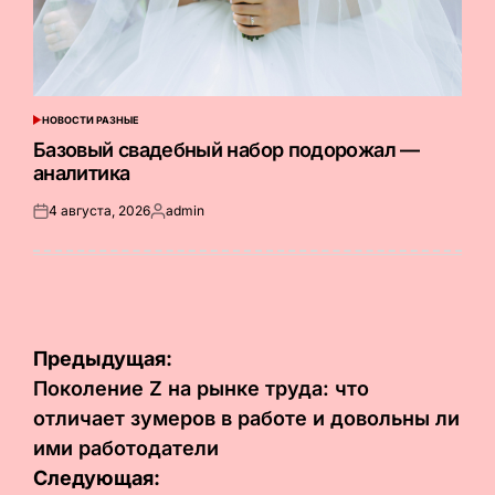
НОВОСТИ РАЗНЫЕ
ОПУБЛИКОВАНО
В
Базовый свадебный набор подорожал —
аналитика
4 августа, 2026
admin
Опубликовано
Запись
на
от
Навигация
Предыдущая:
по
Поколение Z на рынке труда: что
отличает зумеров в работе и довольны ли
записям
ими работодатели
Следующая: