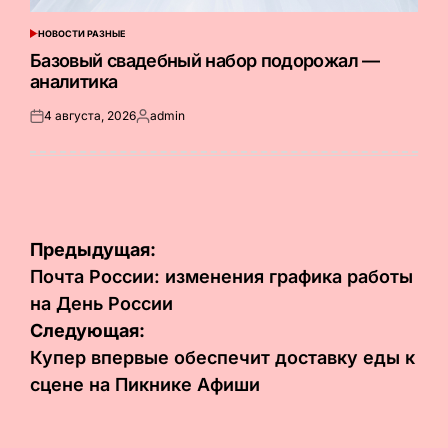
НОВОСТИ РАЗНЫЕ
ОПУБЛИКОВАНО
В
Базовый свадебный набор подорожал —
аналитика
4 августа, 2026
admin
Опубликовано
Запись
на
от
Навигация
Предыдущая:
по
Почта России: изменения графика работы
на День России
записям
Следующая:
Купер впервые обеспечит доставку еды к
сцене на Пикнике Афиши