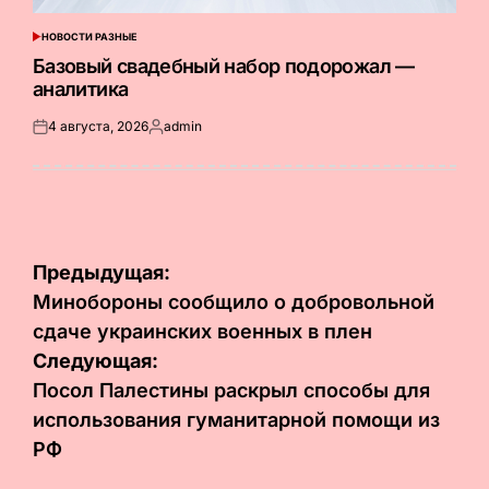
НОВОСТИ РАЗНЫЕ
ОПУБЛИКОВАНО
В
Базовый свадебный набор подорожал —
аналитика
4 августа, 2026
admin
Опубликовано
Запись
на
от
Навигация
Предыдущая:
по
Минобороны сообщило о добровольной
сдаче украинских военных в плен
записям
Следующая:
Посол Палестины раскрыл способы для
использования гуманитарной помощи из
РФ