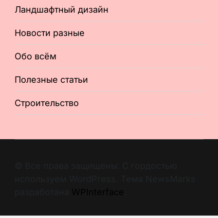
Ландшафтный дизайн
Новости разные
Обо всём
Полезные статьи
Строительство
© Все права защищены. С гордостью
используем WordPress. Тема NewsMarks
разработана
WPInterface
.